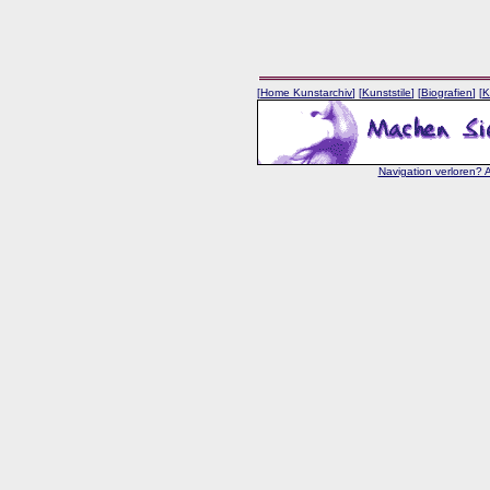
[
Home Kunstarchiv
] [
Kunststile
] [
Biografien
] [
K
Navigation verloren? 