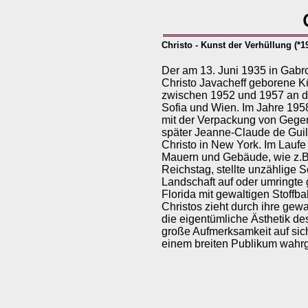
Christo - Kunst der Verhüllung
(*1
Der am 13. Juni 1935 in Gabro
Christo Javacheff geborene Kü
zwischen 1952 und 1957 an 
Sofia und Wien. Im Jahre 1958
mit der Verpackung von Gege
später Jeanne-Claude de Guil
Christo in New York. Im Laufe 
Mauern und Gebäude, wie z.B.
Reichstag, stellte unzählige 
Landschaft auf oder umringte 
Florida mit gewaltigen Stoffb
Christos zieht durch ihre ge
die eigentümliche Ästhetik d
große Aufmerksamkeit auf sich
einem breiten Publikum wah