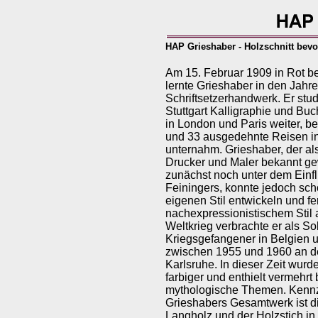
HAP Grieshaber - Holzschnitt bevo
Am 15. Februar 1909 in Rot be
lernte Grieshaber in den Jahr
Schriftsetzerhandwerk. Er stud
Stuttgart Kalligraphie und Buc
in London und Paris weiter, b
und 33 ausgedehnte Reisen in
unternahm. Grieshaber, der al
Drucker und Maler bekannt ge
zunächst noch unter dem Einf
Feiningers, konnte jedoch sch
eigenen Stil entwickeln und fer
nachexpressionistischem Stil
Weltkrieg verbrachte er als So
Kriegsgefangener in Belgien u
zwischen 1955 und 1960 an d
Karlsruhe. In dieser Zeit wurd
farbiger und enthielt vermehrt
mythologische Themen. Kennz
Grieshabers Gesamtwerk ist di
Langholz und der Holzstich in 