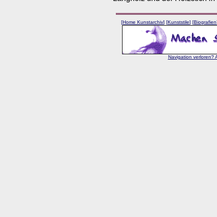
[
Home Kunstarchiv
] [
Kunststile
] [
Biografien
Navigation verloren? 