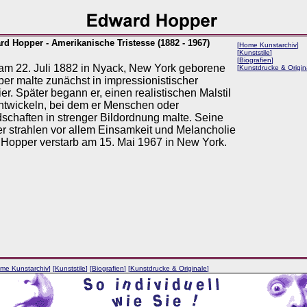
d Hopper - Amerikanische Tristesse (1882 - 1967)
[
Home Kunstarchiv
]
[
Kunststile
]
[
Biografien
]
am 22. Juli 1882 in Nyack, New York geborene
[
Kunstdrucke & Origin
er malte zunächst in impressionistischer
er. Später begann er, einen realistischen Malstil
ntwickeln, bei dem er Menschen oder
schaften in strenger Bildordnung malte. Seine
er strahlen vor allem Einsamkeit und Melancholie
 Hopper verstarb am 15. Mai 1967 in New York.
me Kunstarchiv
] [
Kunststile
] [
Biografien
] [
Kunstdrucke & Originale
]