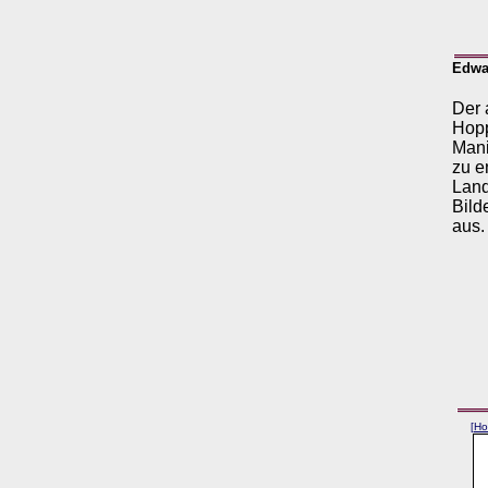
Edwar
Der 
Hopp
Mani
zu e
Land
Bild
aus.
[
Ho